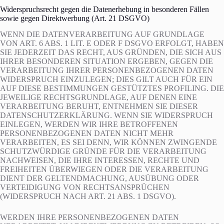
Widerspruchsrecht gegen die Datenerhebung in besonderen Fällen
sowie gegen Direktwerbung (Art. 21 DSGVO)
WENN DIE DATENVERARBEITUNG AUF GRUNDLAGE
VON ART. 6 ABS. 1 LIT. E ODER F DSGVO ERFOLGT, HABEN
SIE JEDERZEIT DAS RECHT, AUS GRÜNDEN, DIE SICH AUS
IHRER BESONDEREN SITUATION ERGEBEN, GEGEN DIE
VERARBEITUNG IHRER PERSONENBEZOGENEN DATEN
WIDERSPRUCH EINZULEGEN; DIES GILT AUCH FÜR EIN
AUF DIESE BESTIMMUNGEN GESTÜTZTES PROFILING. DIE
JEWEILIGE RECHTSGRUNDLAGE, AUF DENEN EINE
VERARBEITUNG BERUHT, ENTNEHMEN SIE DIESER
DATENSCHUTZERKLÄRUNG. WENN SIE WIDERSPRUCH
EINLEGEN, WERDEN WIR IHRE BETROFFENEN
PERSONENBEZOGENEN DATEN NICHT MEHR
VERARBEITEN, ES SEI DENN, WIR KÖNNEN ZWINGENDE
SCHUTZWÜRDIGE GRÜNDE FÜR DIE VERARBEITUNG
NACHWEISEN, DIE IHRE INTERESSEN, RECHTE UND
FREIHEITEN ÜBERWIEGEN ODER DIE VERARBEITUNG
DIENT DER GELTENDMACHUNG, AUSÜBUNG ODER
VERTEIDIGUNG VON RECHTSANSPRÜCHEN
(WIDERSPRUCH NACH ART. 21 ABS. 1 DSGVO).
WERDEN IHRE PERSONENBEZOGENEN DATEN